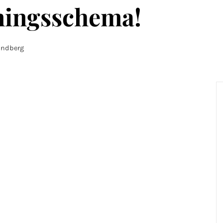
ningsschema!
randberg