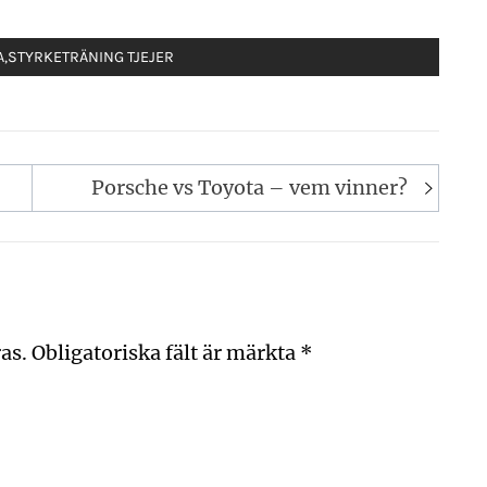
A
,
STYRKETRÄNING TJEJER
Porsche vs Toyota – vem vinner?
as.
Obligatoriska fält är märkta
*