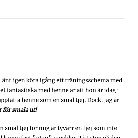
l äntligen köra igång ett träningsschema med
Det fantastiska med henne är att hon är idag i
ppfatta henne som en smal tjej. Dock, jag är
r för smala ut!
smal tjej för mig är tyvärr en tjej som inte
mal kropp fast ”utan” muskler. Titta tex på den