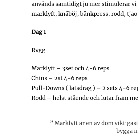
används samtidigt ju mer stimulerar vi t
marklyft, knäböj, bänkpress, rodd, tjao
Dag 1
Rygg
Marklyft – 3set och 4-6 reps
Chins – 2st 4-6 reps
Pull-Downs ( latsdrag ) – 2 sets 4-6 re
Rodd – helst stående och lutar fram me
” Marklyft är en av dom viktigast
bygga m