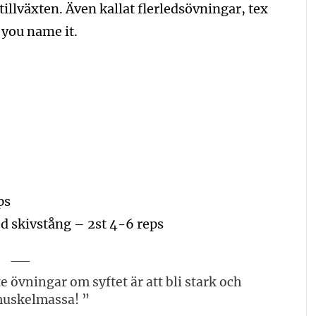
illväxten. Även kallat flerledsövningar, tex
 you name it.
ps
d skivstång – 2st 4-6 reps
e övningar om syftet är att bli stark och
uskelmassa! ”