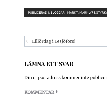
PUBLICERAD I:
BLOGGAR
MÄRKT:
MARKLYFT
,
STYRK
Inläggsnavigering
Lillördag i Lesjöfors!
LÄMNA ETT SVAR
Din e-postadress kommer inte publicer
KOMMENTAR
*