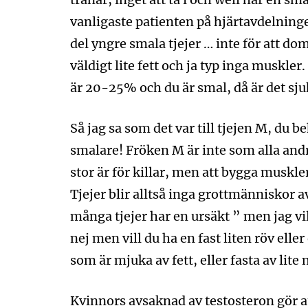
vanligaste patienten på hjärtavdelninge
del yngre smala tjejer … inte för att dom
väldigt lite fett och ja typ inga muskler
är 20-25% och du är smal, då är det sjukt
Så jag sa som det var till tjejen M, du b
smalare! Fröken M är inte som alla andra
stor är för killar, men att bygga muskl
Tjejer blir alltså inga grottmänniskor a
många tjejer har en ursäkt ” men jag vill
nej men vill du ha en fast liten röv elle
som är mjuka av fett, eller fasta av lite
Kvinnors avsaknad av testosteron gör a