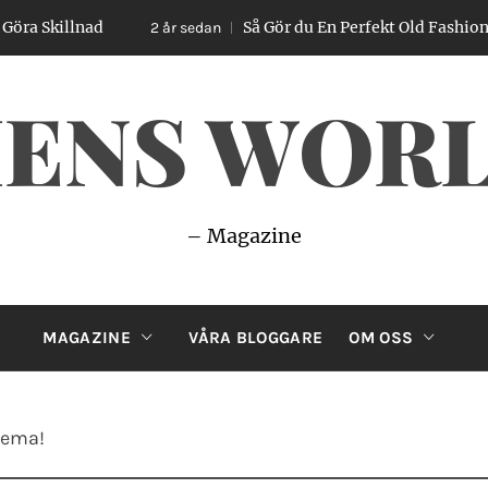
llnad
Så Gör du En Perfekt Old Fashioned – Enk
2 år sedan
ENS WOR
– Magazine
MAGAZINE
VÅRA BLOGGARE
OM OSS
hema!