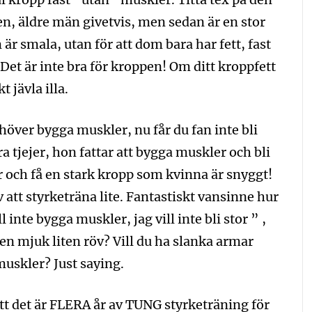
n, äldre män givetvis, men sedan är en stor
 är smala, utan för att dom bara har fett, fast
. Det är inte bra för kroppen! Om ditt kroppfett
 jävla illa.
ehöver bygga muskler, nu får du fan inte bli
 tjejer, hon fattar att bygga muskler och bli
er och få en stark kropp som kvinna är snyggt!
v att styrketräna lite. Fantastiskt vansinne hur
 inte bygga muskler, jag vill inte bli stor ” ,
r en mjuk liten röv? Vill du ha slanka armar
 muskler? Just saying.
tt det är FLERA år av TUNG styrketräning för