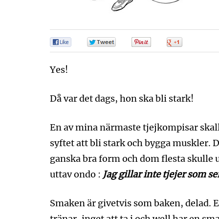
0
0
0
0
Yes!
Då var det dags, hon ska bli stark!
En av mina närmaste tjejkompisar skal
syftet att bli stark och bygga muskler. 
ganska bra form och dom flesta skulle u
uttav ondo :
Jag gillar inte tjejer som se
Smaken är givetvis som baken, delad. En 
tränar, inget att ta i och well har en s