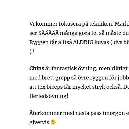
Vi kommer fokusera på tekniken. Markly
ser SÅÅÅÅÅ många göra fel så måste du 
Ryggen får alltså ALDRIG kuvas ( dvs bö
) !
Chins
är fantastisk övning, men riktigt 
med brett grepp så övre ryggen för jobba
att tex biceps får mycket stryk också.
flerledsövning!
Återkommer med nästa pass imorgon ell
givetvis