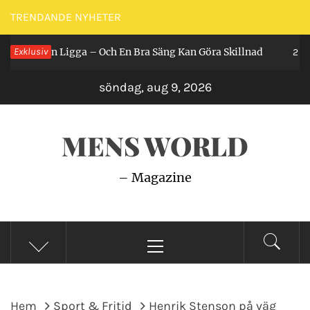
Hoppa
TRENDANDE NYHETER
till
Får Man Ligga – Och En Bra Säng Kan Göra Skillnad
Exklusiv
innehåll
2 år se
söndag, aug 9, 2026
MENS WORLD
– Magazine
Primär
meny
Hem
Sport & Fritid
Henrik Stenson på väg