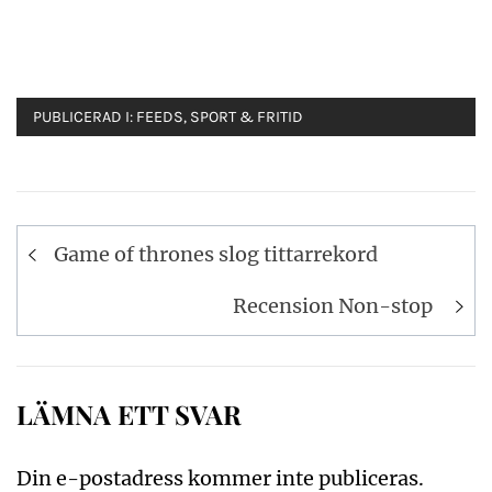
PUBLICERAD I:
FEEDS
,
SPORT & FRITID
Inläggsnavigering
Game of thrones slog tittarrekord
Recension Non-stop
LÄMNA ETT SVAR
Din e-postadress kommer inte publiceras.