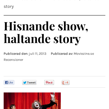
story
Hisnande show,
haltande story
Publicerad den:
juli 11, 2013
Publicerad av:
Moviezine.se
Recensioner
0
0
0
0