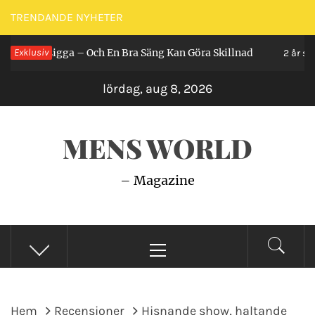
Hoppa
TRENDANDE NYHETER
till
 Man Ligga – Och En Bra Säng Kan Göra Skillnad
Exklusiv
innehåll
2 år sedan
lördag, aug 8, 2026
MENS WORLD
– Magazine
Primär
meny
Hem
Recensioner
Hisnande show, haltande