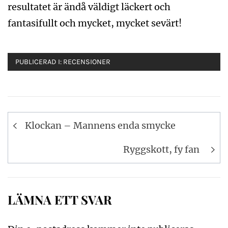
resultatet är ändå väldigt läckert och
fantasifullt och mycket, mycket sevärt!
PUBLICERAD I:
RECENSIONER
Inläggsnavigering
Klockan – Mannens enda smycke
Ryggskott, fy fan
LÄMNA ETT SVAR