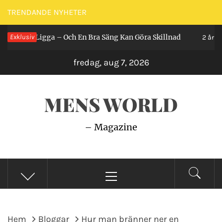
Hoppa
TRENDANDE NYHETER
till
Man Ligga – Och En Bra Säng Kan Göra Skillnad
Exklusiv
innehåll
2 år sedan
fredag, aug 7, 2026
MENS WORLD
– Magazine
Primär
meny
Hem
Bloggar
Hur man bränner ner en