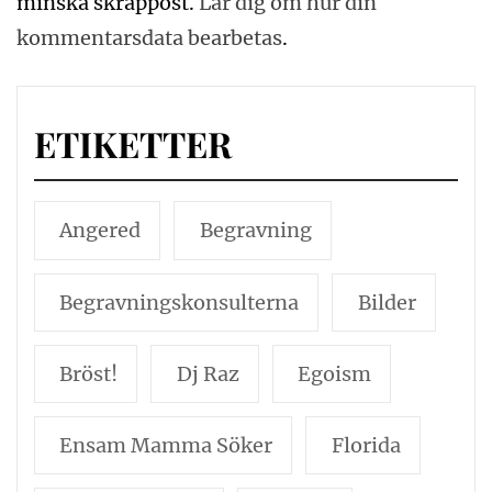
minska skräppost.
Lär dig om hur din
kommentarsdata bearbetas
.
ETIKETTER
Angered
Begravning
Begravningskonsulterna
Bilder
Bröst!
Dj Raz
Egoism
Ensam Mamma Söker
Florida