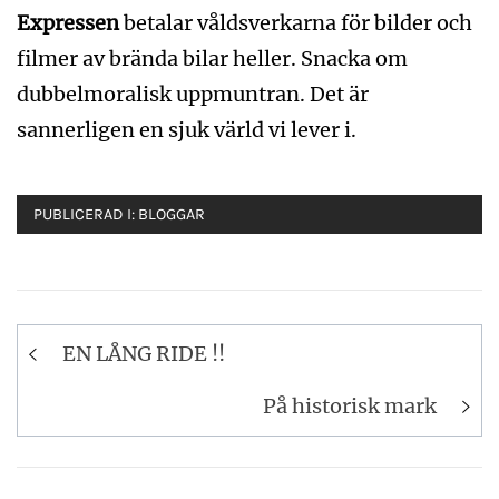
Expressen
betalar våldsverkarna för bilder och
filmer av brända bilar heller. Snacka om
dubbelmoralisk uppmuntran. Det är
sannerligen en sjuk värld vi lever i.
PUBLICERAD I:
BLOGGAR
Inläggsnavigering
EN LÅNG RIDE !!
På historisk mark