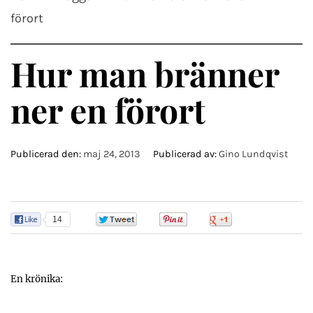
förort
Hur man bränner
ner en förort
Publicerad den:
maj 24, 2013
Publicerad av:
Gino Lundqvist
14
0
0
0
En krönika: