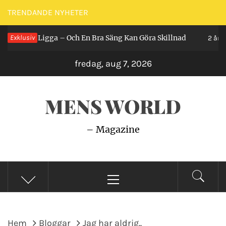
Hoppa
TRENDANDE NYHETER
till
r Man Ligga – Och En Bra Säng Kan Göra Skillnad
Exklusiv
innehåll
2 år seda
fredag, aug 7, 2026
MENS WORLD
– Magazine
Primär
meny
Hem
Bloggar
Jag har aldrig..