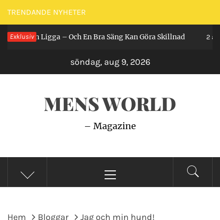
Hoppa
TRENDANDE NYHETER
till
år Man Ligga – Och En Bra Säng Kan Göra Skillnad
Exklusiv
innehåll
2 år se
söndag, aug 9, 2026
MENS WORLD
– Magazine
Primär
meny
Hem
Bloggar
Jag och min hund!