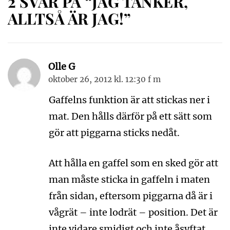
2 SVAR PÅ “JAG TÄNKER,
ALLTSÅ ÄR JAG!”
Olle G
oktober 26, 2012 kl. 12:30 f m
Gaffelns funktion är att stickas ner i
mat. Den hålls därför på ett sätt som
gör att piggarna sticks nedåt.
Att hålla en gaffel som en sked gör att
man måste sticka in gaffeln i maten
från sidan, eftersom piggarna då är i
vågrät – inte lodrät – position. Det är
inte vidare smidigt och inte åsyftat.