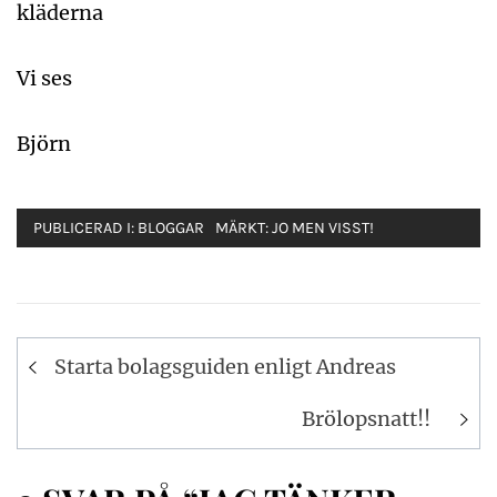
kläderna
Vi ses
Björn
PUBLICERAD I:
BLOGGAR
MÄRKT:
JO MEN VISST!
Inläggsnavigering
Starta bolagsguiden enligt Andreas
Brölopsnatt!!