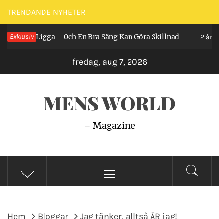
Hoppa
TRENDANDE NYHETER
till
r Man Ligga – Och En Bra Säng Kan Göra Skillnad
Exklusiv
innehåll
2 år seda
fredag, aug 7, 2026
MENS WORLD
– Magazine
Primär
meny
Hem
Bloggar
Jag tänker, alltså ÄR jag!