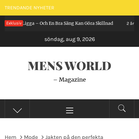
Hoppa
TRENDANDE NYHETER
till
Man Ligga – Och En Bra Säng Kan Göra Skillnad
Exklusiv
innehåll
2 år sedan
söndag, aug 9, 2026
MENS WORLD
– Magazine
Primär
meny
Hem
Mode
Jakten på den perfekta