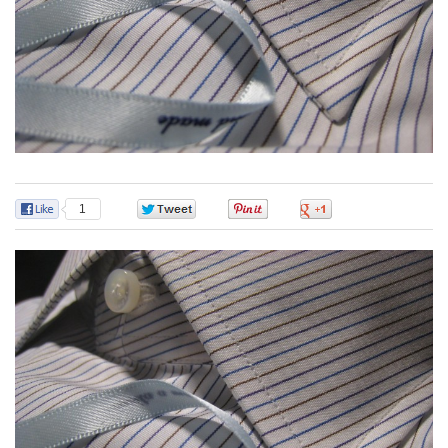
1
0
0
0