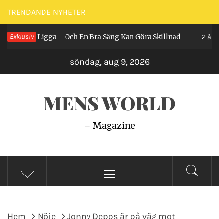
Hoppa
TRENDANDE NYHETER
till
r Man Ligga – Och En Bra Säng Kan Göra Skillnad
Exklusiv
innehåll
2 år seda
söndag, aug 9, 2026
MENS WORLD
– Magazine
Primär
meny
Hem
Nöje
Jonny Depps är på väg mot