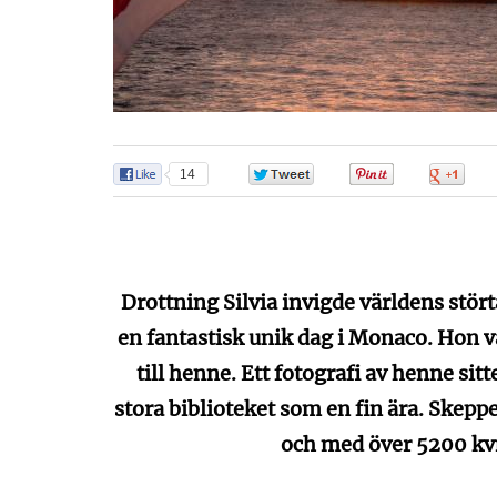
14
0
0
0
Drottning Silvia invigde världens stör
en fantastisk unik dag i Monaco. Hon 
till henne. Ett fotografi av henne sit
stora biblioteket som en fin ära. Skep
och med över 5200 k