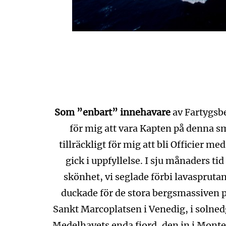
Som ”enbart” innehavare
av Fartygsbef
för mig att vara Kapten på denna
tillräckligt för mig att bli Officier 
gick i uppfyllelse. I sju månaders t
skönhet, vi seglade förbi lavasprutan
duckade för de stora bergsmassiven p
Sankt Marcoplatsen i Venedig, i solnedg
Medelhavets enda fjord, den in i Monte