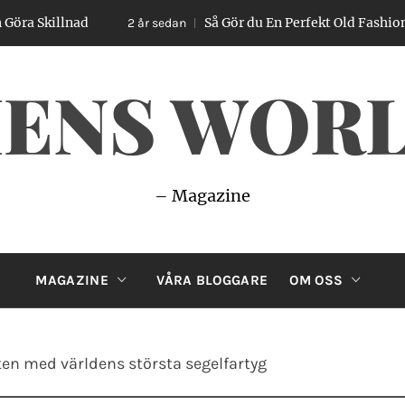
d
Så Gör du En Perfekt Old Fashioned – Enkel G
2 år sedan
ENS WOR
– Magazine
MAGAZINE
VÅRA BLOGGARE
OM OSS
ten med världens största segelfartyg