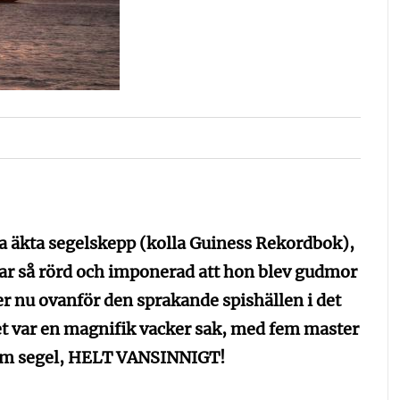
ta äkta segelskepp (kolla Guiness Rekordbok),
var så rörd och imponerad att hon blev gudmor
ter nu ovanför den sprakande spishällen i det
pet var en magnifik vacker sak, med fem master
vm segel, HELT VANSINNIGT!