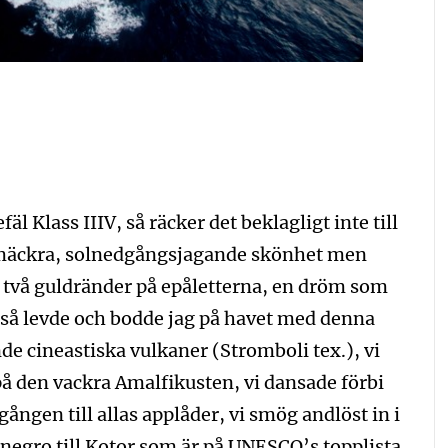
äl Klass IIIV, så räcker det beklagligt inte till
 smäckra, solnedgångsjagande skönhet men
med två guldränder på epåletterna, en dröm som
id så levde och bodde jag på havet med denna
de cineastiska vulkaner (Stromboli tex.), vi
å den vackra Amalfikusten, vi dansade förbi
ången till allas applåder, vi smög andlöst in i
negro till Kotor som är på UNESCO’s topplista