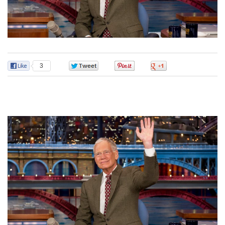
3
0
0
0