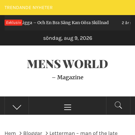
Hoppa
TRENDANDE NYHETER
till
Man Ligga – Och En Bra Säng Kan Göra Skillnad
Exklusiv
innehåll
2 år sedan
söndag, aug 9, 2026
MENS WORLD
– Magazine
Primär
meny
Hem
Bloggar
Letterman – man of the late