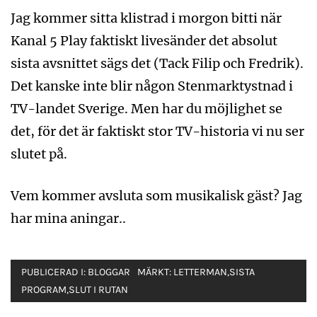
Jag kommer sitta klistrad i morgon bitti när
Kanal 5 Play faktiskt livesänder det absolut
sista avsnittet sägs det (Tack Filip och Fredrik).
Det kanske inte blir någon Stenmarktystnad i
TV-landet Sverige. Men har du möjlighet se
det, för det är faktiskt stor TV-historia vi nu ser
slutet på.
Vem kommer avsluta som musikalisk gäst? Jag
har mina aningar..
PUBLICERAD I:
BLOGGAR
MÄRKT:
LETTERMAN
,
SISTA
PROGRAM
,
SLUT I RUTAN