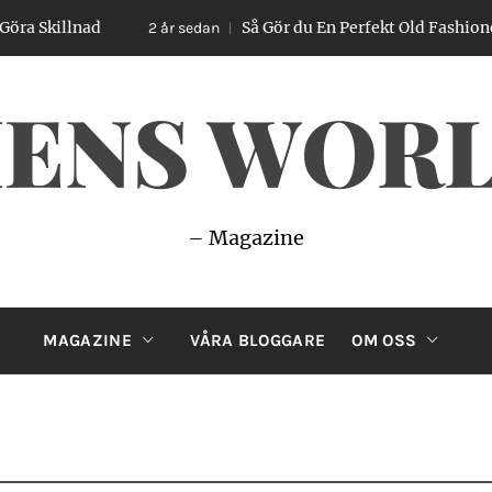
killnad
Så Gör du En Perfekt Old Fashioned – E
2 år sedan
ENS WOR
– Magazine
MAGAZINE
VÅRA BLOGGARE
OM OSS