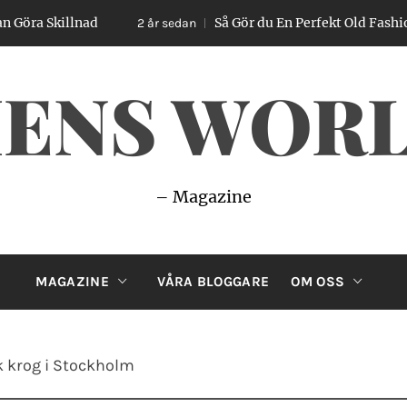
ad
Så Gör du En Perfekt Old Fashioned – Enkel 
2 år sedan
ENS WOR
– Magazine
MAGAZINE
VÅRA BLOGGARE
OM OSS
 krog i Stockholm