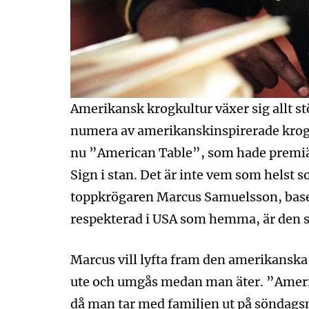
Amerikansk krogkultur växer sig allt st
numera av amerikanskinspirerade kroga
nu ”American Table”, som hade premiär
Sign i stan. Det är inte vem som helst
toppkrögaren Marcus Samuelsson, baser
respekterad i USA som hemma, är den s
Marcus vill lyfta fram den amerikanska t
ute och umgås medan man äter. ”Ameri
då man tar med familjen ut på söndagsmi