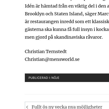
Idén är hämtad från en viktig del i den
Brooklyn och Staten Island, säger Marc
är restaurangen inredd som ett klassisk
gästerna ska kunna få full insyn i kock
men gjord på skandinaviska råvaror.
Christian Ternstedt
Christian@mensworld.se
PUBLICERAD I:
NÖJE
Inläggsnavigering
Fullt ös ny vecka nya möjligheter