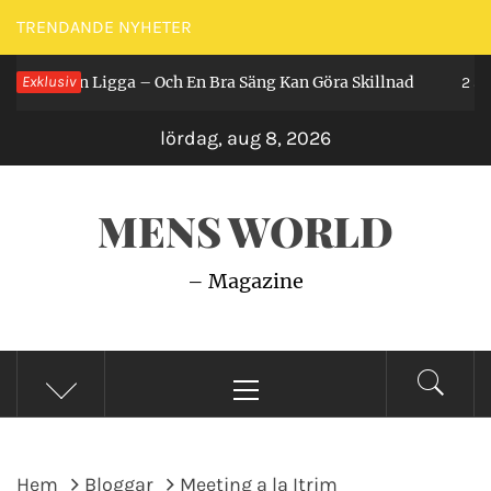
Hoppa
TRENDANDE NYHETER
till
år Man Ligga – Och En Bra Säng Kan Göra Skillnad
Exklusiv
innehåll
2 år sed
lördag, aug 8, 2026
MENS WORLD
– Magazine
Primär
meny
Hem
Bloggar
Meeting a la Itrim