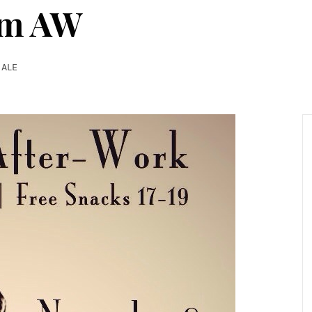
lm AW
 ALE