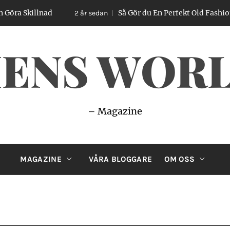
llnad
Så Gör du En Perfekt Old Fashioned – Enk
2 år sedan
ENS WOR
– Magazine
MAGAZINE
VÅRA BLOGGARE
OM OSS