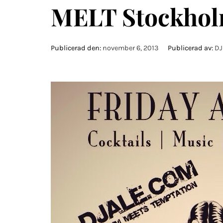
MELT Stockho
Publicerad den:
november 6, 2013
Publicerad av:
DJ