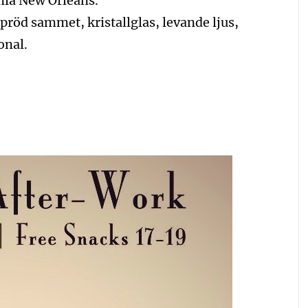
amla New Orleans.
upröd sammet, kristallglas, levande ljus,
onal.