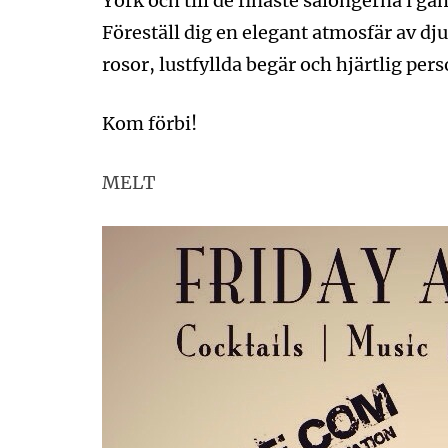
York och till de finaste salongerna i g
Föreställ dig en elegant atmosfär av dj
rosor, lustfyllda begär och hjärtlig pers
Kom förbi!
MELT