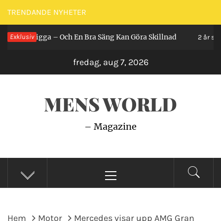
Hoppa
TRENDANDE NYHETER
till
an Ligga – Och En Bra Säng Kan Göra Skillnad
Exklusiv
innehåll
2 år sedan
fredag, aug 7, 2026
MENS WORLD
– Magazine
Primär
meny
Hem
Motor
Mercedes visar upp AMG Gran