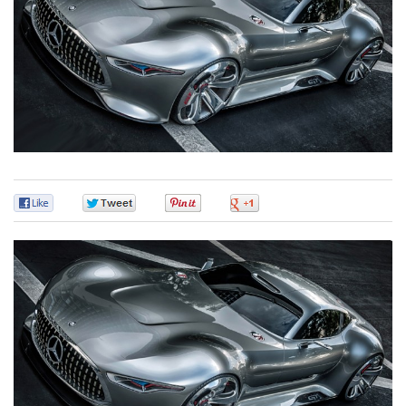
0
0
0
0