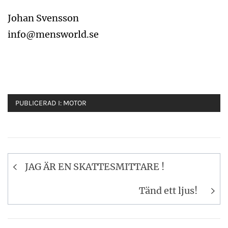
Johan Svensson
info@mensworld.se
PUBLICERAD I:
MOTOR
Inläggsnavigering
JAG ÄR EN SKATTESMITTARE !
Tänd ett ljus!