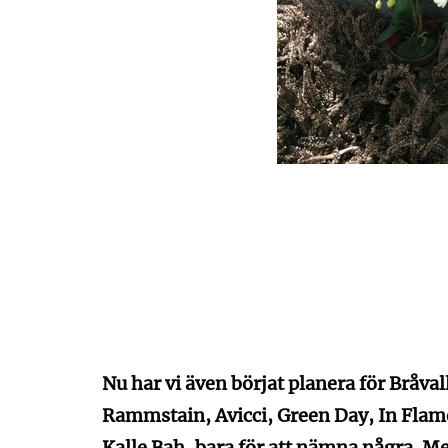
Nu har vi även börjat planera för Bråval
Rammstain, Avicci, Green Day, In Fla
Kalle Bah, bara för att nämna några. 