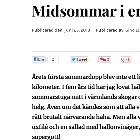
Midsommar i en
Publicerad den:
juni 25, 2013
Publicerad av:
Gino L
2
0
0
0
Årets första sommardopp blev inte ett li
kilometer. I fem års tid har jag lovat h
sommarstuga mitt i värmlands skogar och
helg. Även om det kändes som att alla v
rätt brutalt närvarande haha. Men alla v
oxfilé och en sallad med hallonvinäger
supergott!