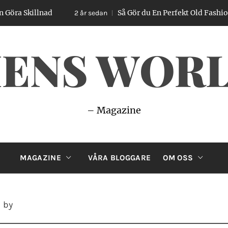
nad
Så Gör du En Perfekt Old Fashioned – Enkel
2 år sedan
ENS WOR
– Magazine
MAGAZINE
VÅRA BLOGGARE
OM OSS
 by