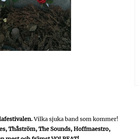
lafestivalen.
Vilka sjuka band som kommer!
mes, Thåström, The Sounds, Hoffmaestro,
Men mest och främst VOLBEAT!