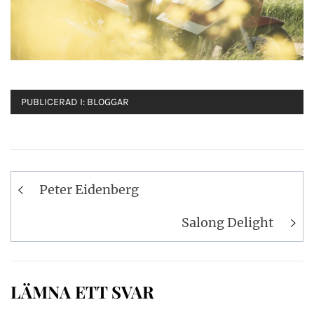
PUBLICERAD I:
BLOGGAR
Inläggsnavigering
Peter Eidenberg
Salong Delight
LÄMNA ETT SVAR