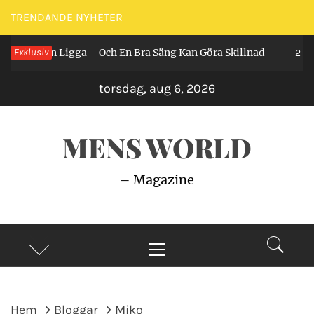
Hoppa
TRENDANDE NYHETER
till
år Man Ligga – Och En Bra Säng Kan Göra Skillnad
Exklusiv
innehåll
2 år se
torsdag, aug 6, 2026
MENS WORLD
– Magazine
Primär
meny
Hem
Bloggar
Miko