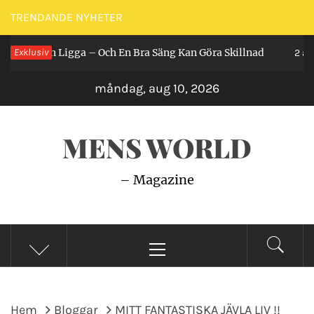
Hoppa
TRENDANDE NYHETER
till
år Man Ligga – Och En Bra Säng Kan Göra Skillnad
Exklusiv
innehåll
2 år se
måndag, aug 10, 2026
MENS WORLD
– Magazine
Primär
meny
Hem
Bloggar
MITT FANTASTISKA JÄVLA LIV !!