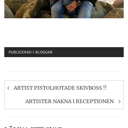
PUBLICERAD I:
BLOGGAR
Inläggsnavigering
ARTIST PISTOLHOTADE SKIVBOSS !!
ARTISTER NAKNA I RECEPTIONEN