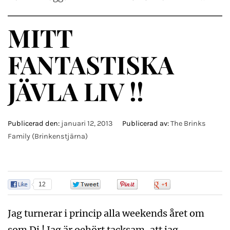
MITT
FANTASTISKA
JÄVLA LIV !!
Publicerad den:
januari 12, 2013
Publicerad av:
The Brinks
Family (Brinkenstjärna)
12
0
0
0
Jag turnerar i princip alla weekends året om
som Dj ! Jag är oehört tacksam ,att jag