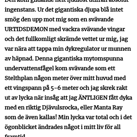
ingenstans. Ur det gigantiska djupa blå intet
smög den upp mot mig som en svävande
URTIDSDEMON med vackra svävande vingar
och det fullkomligt skrämde vettet ur mig, jag
var nära att tappa min dykregulator ur munnen
av häpnad. Denna gigantiska mytomspunna
undervattensfågel kom svävande som ett
Stelthplan någon meter över mitt huvud med
ett vingspann på 5-6 meter och jag skrek rakt
ut av lycka när insåg att jag ÄNTLIGEN fått dyka
med en riktig Djävulsrocka, eller Manta Ray
som de även kallas! Min lycka var total och i det
ögonblicket ändrades något i mitt liv för all
framtid.