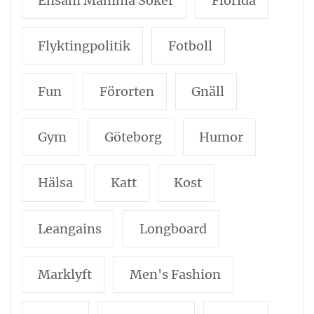
Ensam Mamma Söker
Florida
Flyktingpolitik
Fotboll
Fun
Förorten
Gnäll
Gym
Göteborg
Humor
Hälsa
Katt
Kost
Leangains
Longboard
Marklyft
Men's Fashion