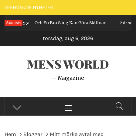
Hoppa
TRENDANDE NYHETER
till
 Ligga – Och En Bra Säng Kan Göra Skillnad
Exklusiv
S
innehåll
2 år sedan
torsdag, aug 6, 2026
MENS WORLD
– Magazine
Primär
meny
Hem
Bloggar
Mitt mörka avtal med