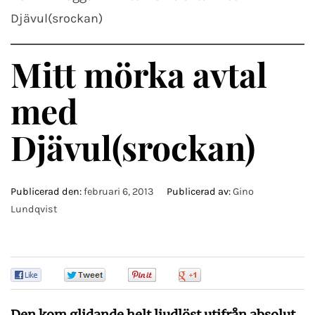
Djävul(srockan)
Mitt mörka avtal
med
Djävul(srockan)
Publicerad den:
februari 6, 2013
Publicerad av:
Gino
Lundqvist
0
0
0
0
Den kom glidande helt ljudlöst utifrån absolut