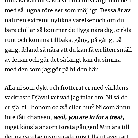
tillbaka kan du sakta simma försiktigt mot den
med så lugna rörelser som möjligt. Dessa är av
naturen extremt nyfikna varelser och om du
bara chillar så kommer de flyga nära dig, cirkla
runt och komma tillbaks, gång, på gång, på
gång, ibland så nära att du kan få en liten smäll
av fenan och går det så långt kan du simma
med den som jag gör på bilden här.
Alla ni som dykt och frotterat er med världens
vackraste Djävul vet vad jag talar om. Ni sålde
er själ till honom också eller hur? Ni som ännu
inte fått chansen,
well, you are in for a treat,
inget känsla är som första gången! Min ära till
denna varelse inspirerade mig tillslut även att