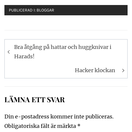
PUBLICERAD I:
BLOGGAR
Inläggsnavigering
Bra åtgång på hattar och huggknivar i
Harads!
Hacker klockan
LÄMNA ETT SVAR
Din e-postadress kommer inte publiceras.
Obligatoriska fält är märkta
*