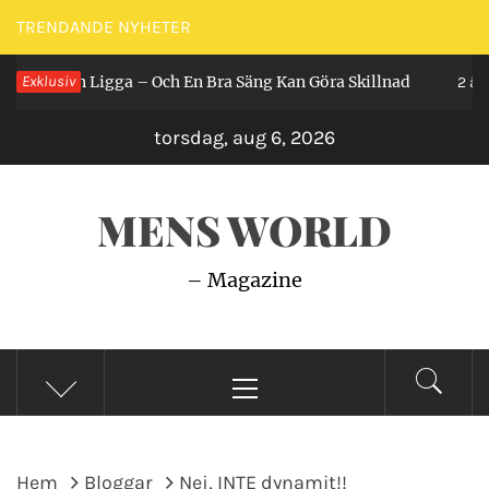
Hoppa
TRENDANDE NYHETER
till
år Man Ligga – Och En Bra Säng Kan Göra Skillnad
Exklusiv
innehåll
2 år se
torsdag, aug 6, 2026
MENS WORLD
– Magazine
Primär
meny
Hem
Bloggar
Nej, INTE dynamit!!