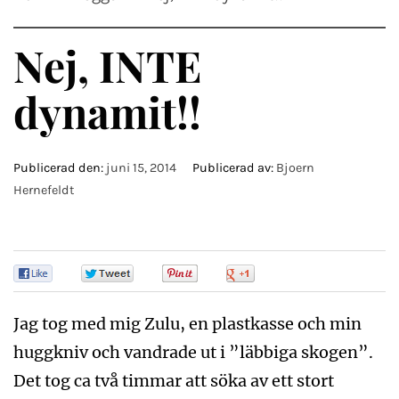
Nej, INTE
dynamit!!
Publicerad den:
juni 15, 2014
Publicerad av:
Bjoern
Hernefeldt
0
0
0
0
Jag tog med mig Zulu, en plastkasse och min
huggkniv och vandrade ut i ”läbbiga skogen”.
Det tog ca två timmar att söka av ett stort