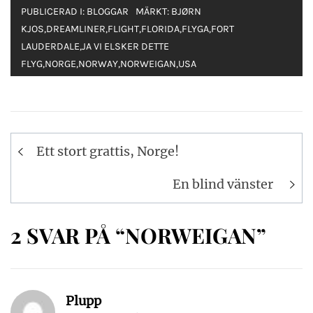
PUBLICERAD I:
BLOGGAR
MÄRKT:
BJØRN
KJOS
,
DREAMLINER
,
FLIGHT
,
FLORIDA
,
FLYGA
,
FORT
LAUDERDALE
,
JA VI ELSKER DETTE
FLYG
,
NORGE
,
NORWAY
,
NORWEIGAN
,
USA
Inläggsnavigering
Ett stort grattis, Norge!
En blind vänster
2 SVAR PÅ “NORWEIGAN”
Plupp