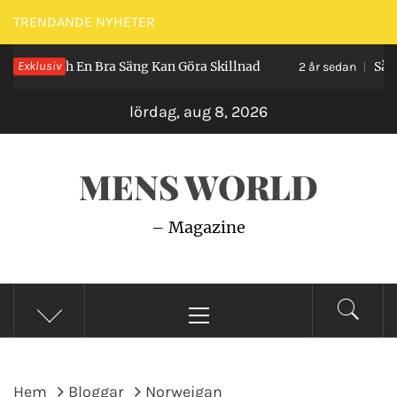
Hoppa
TRENDANDE NYHETER
till
h En Bra Säng Kan Göra Skillnad
Exklusiv
Så Gör du En
innehåll
2 år sedan
lördag, aug 8, 2026
MENS WORLD
– Magazine
Primär
meny
Hem
Bloggar
Norweigan