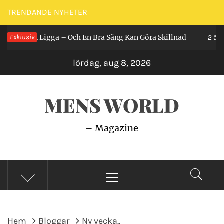
Hoppa
TRENDANDE NYHETER
till
år Man Ligga – Och En Bra Säng Kan Göra Skillnad
Exklusiv
innehåll
2 år sed
lördag, aug 8, 2026
MENS WORLD
– Magazine
Primär
meny
Hem
Bloggar
Ny vecka..