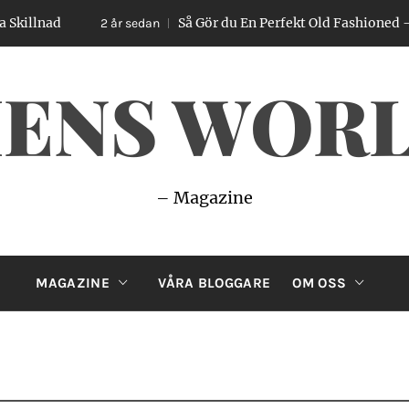
Så Gör du En Perfekt Old Fashioned – Enkel Guide
2 år sedan
ENS WOR
– Magazine
MAGAZINE
VÅRA BLOGGARE
OM OSS