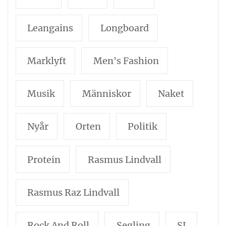
Leangains
Longboard
Marklyft
Men's Fashion
Musik
Människor
Naket
Nyår
Orten
Politik
Protein
Rasmus Lindvall
Rasmus Raz Lindvall
Rock And Roll
Segling
SL