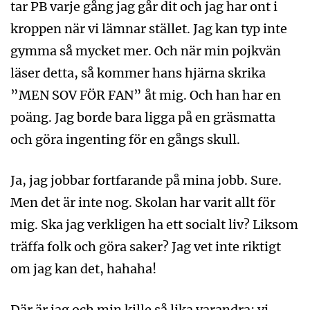
tar PB varje gång jag går dit och jag har ont i
kroppen när vi lämnar stället. Jag kan typ inte
gymma så mycket mer. Och när min pojkvän
läser detta, så kommer hans hjärna skrika
”MEN SOV FÖR FAN” åt mig. Och han har en
poäng. Jag borde bara ligga på en gräsmatta
och göra ingenting för en gångs skull.
Ja, jag jobbar fortfarande på mina jobb. Sure.
Men det är inte nog. Skolan har varit allt för
mig. Ska jag verkligen ha ett socialt liv? Liksom
träffa folk och göra saker? Jag vet inte riktigt
om jag kan det, hahaha!
Där är jag och min kille så lika varandra; vi