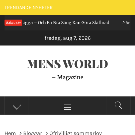
Hoppa
TRENDANDE NYHETER
till
Man Ligga – Och En Bra Säng Kan Göra Skillnad
Exklusiv
innehåll
2 år sedan
fredag, aug 7, 2026
MENS WORLD
– Magazine
Primär
meny
Hem
Bloggar
Ofrivilligt sommarlov