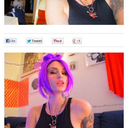
0
0
0
0