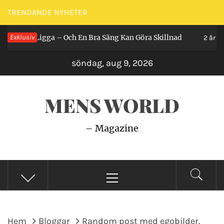
Hoppa
TRENDANDE NYHETER
till
n Ligga – Och En Bra Säng Kan Göra Skillnad
Exklusiv
innehåll
2 år sedan
söndag, aug 9, 2026
MENS WORLD
– Magazine
Primär
meny
Hem
Bloggar
Random post med egobilder.