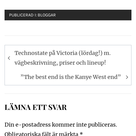
PUBLICERAD I:
BLOGGAR
Inläggsnavigering
Technostate på Victoria (lördag!) m.
vägbeskrivning, priser och lineup!
”The best end is the Kanye West end”
LÄMNA ETT SVAR
Din e-postadress kommer inte publiceras.
Obligatoriska fält är märkta
*