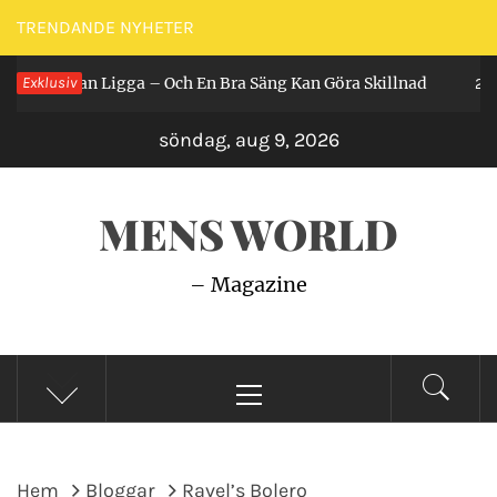
Hoppa
TRENDANDE NYHETER
till
 Får Man Ligga – Och En Bra Säng Kan Göra Skillnad
Exklusiv
innehåll
2 år 
söndag, aug 9, 2026
MENS WORLD
– Magazine
Primär
meny
Hem
Bloggar
Ravel’s Bolero