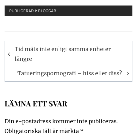
PUBLICERAD I:
BLOGGAR
Inläggsnavigering
Tid mäts inte enligt samma enheter
längre
Tatueringspornografi – hiss eller diss?
LÄMNA ETT SVAR
Din e-postadress kommer inte publiceras.
Obligatoriska fält är märkta
*