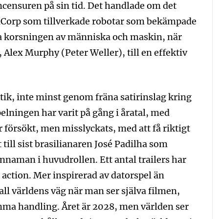
lmcensuren på sin tid. Det handlade om det
iCorp som tillverkade robotar som bekämpade
ta korsningen av människa och maskin, när
 Alex Murphy (Peter Weller), till en effektiv
tik, inte minst genom fräna satirinslag kring
lningen har varit på gång i åratal, med
örsökt, men misslyckats, med att få riktigt
et till sist brasilianaren José Padilha som
innaman i huvudrollen. Ett antal trailers har
l action. Mer inspirerad av datorspel än
all världens väg när man ser själva filmen,
mma handling. Året är 2028, men världen ser