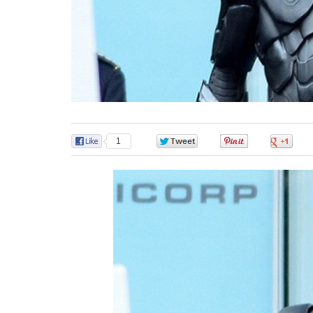
1
0
0
0