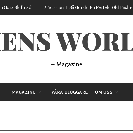
lnad
Så Gör du En Perfekt Old Fashioned – Enke
2 år sedan
ENS WOR
– Magazine
MAGAZINE
VÅRA BLOGGARE
OM OSS