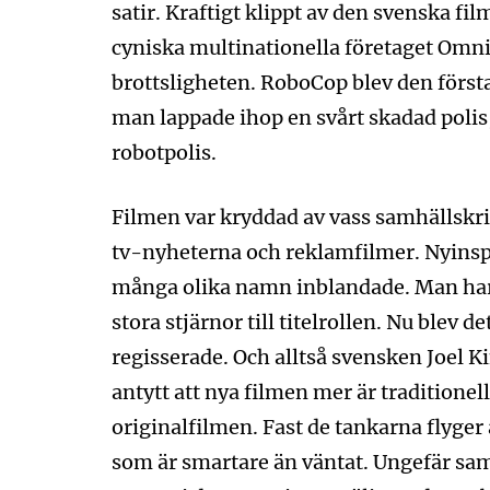
satir. Kraftigt klippt av den svenska fi
cyniska multinationella företaget Omn
brottsligheten. RoboCop blev den förs
man lappade ihop en svårt skadad polis,
robotpolis.
Filmen var kryddad av vass samhällskri
tv-nyheterna och reklamfilmer. Nyinspe
många olika namn inblandade. Man har f
stora stjärnor till titelrollen. Nu blev d
regisserade. Och alltså svensken Joel K
antytt att nya filmen mer är traditionel
originalfilmen. Fast de tankarna flyger 
som är smartare än väntat. Ungefär sa