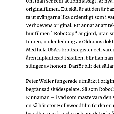
Om man ser rent actionmässigt, är nya f
originalfilmen. Ett skäl är att den är bar
ta ut svängarna lika ordentligt som i var
Verhoevens original. Ett annat är att t
hur filmen ”RoboCop” är gjord, utan sna
filmen, under ledning av Oldmans dokto
Med hela USA:s brottsregister och vare
åren inplanterad i skallen, blir han nä
stänger av honom. Därför blir det sälla
Peter Weller fungerade utmärkt i origi
begränsad skådespelare. Så som RoboCop
Kinnaman – i vad som måste vara den st
en så här stor Hollywoodfilm (cirka en m
betydligt mer känslor och gör det ocks