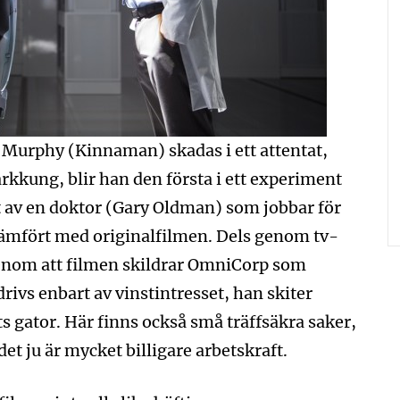
lex Murphy (Kinnaman) skadas i ett attentat,
narkkung, blir han den första i ett experiment
 av en doktor (Gary Oldman) som jobbar för
jämfört med originalfilmen. Dels genom tv-
enom att filmen skildrar OmniCorp som
rivs enbart av vinstintresset, han skiter
ts gator. Här finns också små träffsäkra saker,
det ju är mycket billigare arbetskraft.