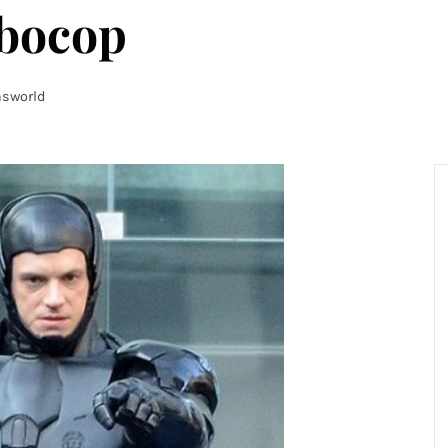
obocop
sworld