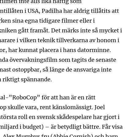
ilmen inte alls lika häftig som
ntillåten i USA, Padilha har aldrig tillåtits att
ken sina egna tidigare filmer eller i
ekniken gått framåt. Det märks inte så mycket i
rare i vilken teknik tillverkarna av honom i
r, har kunnat placera i hans datorminne.
nda övervakningsfilm som tagits de senaste
rmast ostoppbar, så länge de ansvariga inte
n riktigt spännande.
nal-”RoboCop” för att han är en rätt
 skulle vara, rent känslomässigt. Joel
örsta roll en svensk skådespelare har gjort i
iljard i budget) – är betydligt bättre. Får visa
å. Alex Murphys fru (Abbie Cornish) och barn