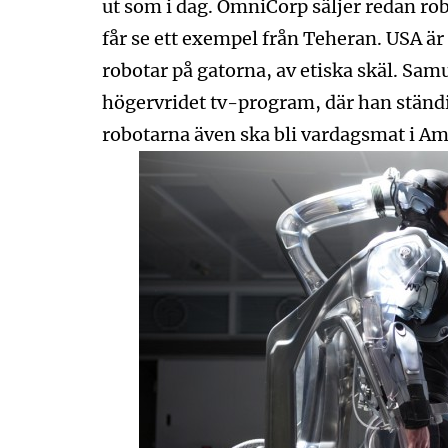
ut som i dag. OmniCorp säljer redan rob
får se ett exempel från Teheran. USA är
robotar på gatorna, av etiska skäl. Sam
högervridet tv-program, där han ständig
robotarna även ska bli vardagsmat i Am