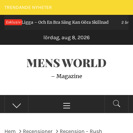
Hoppa
TRENDANDE NYHETER
till
Man Ligga – Och En Bra Säng Kan Göra Skillnad
Exklusiv
innehåll
2 år sedan
lördag, aug 8, 2026
MENS WORLD
– Magazine
Primär
meny
Hem
Recensioner
Recension – Rush