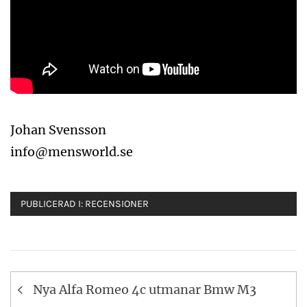
Johan Svensson
info@mensworld.se
PUBLICERAD I:
RECENSIONER
Inläggsnavigering
Nya Alfa Romeo 4c utmanar Bmw M3