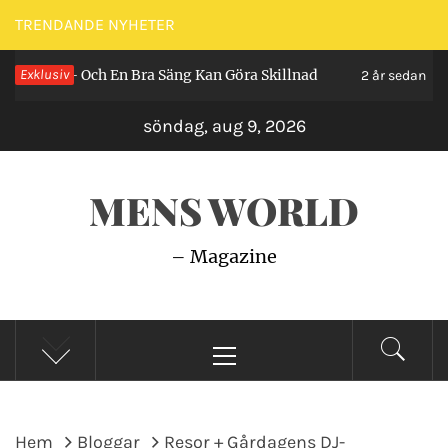
Hoppa
TRENDANDE NYHETER
till
h En Bra Säng Kan Göra Skillnad
Exklusiv
Så Gör du En 
innehåll
2 år sedan
söndag, aug 9, 2026
MENS WORLD
– Magazine
Primär
meny
Hem
Bloggar
Resor + Gårdagens DJ-