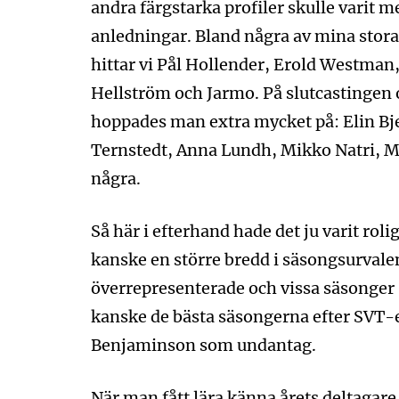
andra färgstarka profiler skulle varit me
anledningar. Bland några av mina stora
hittar vi Pål Hollender, Erold Westma
Hellström och Jarmo. På slutcastingen
hoppades man extra mycket på: Elin Bj
Ternstedt, Anna Lundh, Mikko Natri, Ma
några.
Så här i efterhand hade det ju varit rol
kanske en större bredd i säsongsurvale
överrepresenterade och vissa säsonger 
kanske de bästa säsongerna efter SVT-
Benjaminson som undantag.
När man fått lära känna årets deltagare 