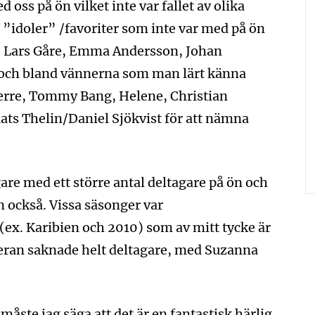
d oss på ön vilket inte var fallet av olika
 ”idoler” /favoriter som inte var med på ön
n, Lars Gåre, Emma Andersson, Johan
 och bland vännerna som man lärt känna
erre, Tommy Bang, Helene, Christian
ts Thelin/Daniel Sjökvist för att nämna
igare med ett större antal deltagare på ön och
n också. Vissa säsonger var
(ex. Karibien och 2010) som av mitt tycke är
eran saknade helt deltagare, med Suzanna
måste jag säga att det är en fantastisk härlig