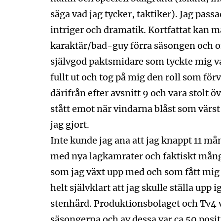
säga vad jag tycker, taktiker). Jag pass
intriger och dramatik. Kortfattat kan ma
karaktär/bad-guy förra säsongen och om
självgod paktsmidare som tyckte mig vara
fullt ut och tog på mig den roll som för
därifrån efter avsnitt 9 och vara stolt ö
stått emot när vindarna blåst som värst 
jag gjort.
Inte kunde jag ana att jag knappt 11 mån
med nya lagkamrater och faktiskt mång
som jag växt upp med och som fått mig 
helt självklart att jag skulle ställa up
stenhård. Produktionsbolaget och Tv4 v
säsongerna och av dessa var ca 50 positiv