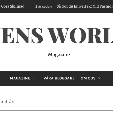
lnad
Så Gör du En Perfekt Old Fashioned – Enke
2 år sedan
ENS WOR
– Magazine
MAGAZINE
VÅRA BLOGGARE
OM OSS
inifrån