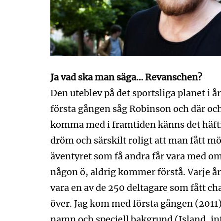
Ja vad ska man säga… Revanschen?
Den uteblev på det sportsliga planet i 
första gången såg Robinson och där oc
komma med i framtiden känns det häftigt
dröm och särskilt roligt att man fått mö
äventyret som få andra får vara med om
någon ö, aldrig kommer förstå. Varje år
vara en av de 250 deltagare som fått c
över. Jag kom med första gången (2011) 
namn och speciell bakgrund (Island, i