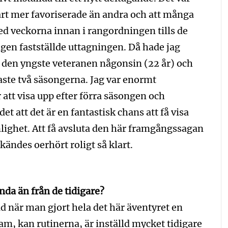
klart mer favoriserade än andra och att många
ned veckorna innan i rangordningen tills de
gen fastställde uttagningen. Då hade jag
i den yngste veteranen någonsin (22 år) och
ste två säsongerna. Jag var enormt
tt visa upp efter förra säsongen och
et att det är en fantastisk chans att få visa
onlighet. Att få avsluta den här framgångssagan
kändes oerhört roligt så klart.
nda än från de tidigare?
ad när man gjort hela det här äventyret en
m, kan rutinerna, är inställd mycket tidigare