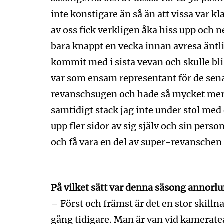
inte konstigare än så än att vissa var 
av oss fick verkligen åka hiss upp och 
bara knappt en vecka innan avresa äntli
kommit med i sista vevan och skulle bl
var som ensam representant för de sena
revanschsugen och hade så mycket mer a
samtidigt stack jag inte under stol med d
upp fler sidor av sig själv och sin pers
och få vara en del av super-revanschen 
På vilket sätt var denna säsong annorlu
– Först och främst är det en stor skilln
gång tidigare. Man är van vid kameratea