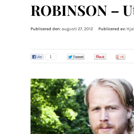
ROBINSON – Uti
Publicerad den:
augusti 27, 2012
Publicerad av:
Hja
1
0
0
0