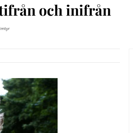
från och inifrån
lmtyr