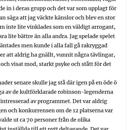
ade in i deras grupp och det var som upplagt för
n säga att jag väckte känslor och blev en stor
 inte lite vinklades som en väldigt arrogant,
 lite bättre än alla andra. Jag spelade spelet
väntades men kunde i alla fall gå rakryggad
ver att aldrig ha gnällt, vunnit några tävlingar,
och visat mod, starkt psyke och stått för det
ader senare skulle jag stå där igen på en öde ö
a av de kultförklarade robinson-legenderna
intresserad av programmet. Det var aldrig
p igen och konkurrensen om de 12 platserna var
alde ut ca 70 personer från de olika
t inställda till ett nytt deltagande. Det var