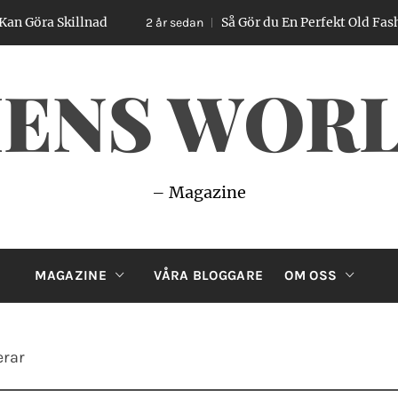
 Skillnad
Så Gör du En Perfekt Old Fashioned –
2 år sedan
ENS WOR
– Magazine
MAGAZINE
VÅRA BLOGGARE
OM OSS
erar