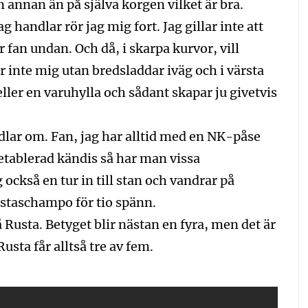
 annan än på själva korgen vilket är bra.
handlar rör jag mig fort. Jag gillar inte att
 fan undan. Och då, i skarpa kurvor, vill
r inte mig utan bredsladdar iväg och i värsta
ller en varuhylla och sådant skapar ju givetvis
dlar om. Fan, jag har alltid med en NK-påse
etablerad kändis så har man vissa
g också en tur in till stan och vandrar på
taschampo för tio spänn.
Rusta. Betyget blir nästan en fyra, men det är
Rusta får alltså tre av fem.