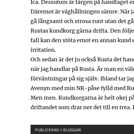
Ica. Dessutom är färgen på handtaget en
Däremot är väghållningen sämre. När jag 
gå långsamt och strosa runt utan det går
Rustas kundkorg gärna drifta. Den följe
fall kan den stöta emot en annan kund e
irritation.
Och sedan är det ju också Rusta det han
när jag handlar på Rusta. Är man en väl
förväntningar på sig själv. Ibland tar ja
Avenyn med min NK-påse fylld med Rus
Men men. Kundkorgarna är helt okej på 
driftandet som drar ner det till en trea. 
PUBLICERAD I:
BLOGGAR