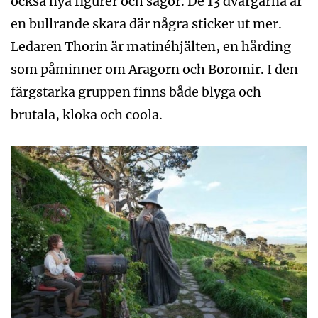
också nya figurer och sagor. De 13 dvärgarna är
en bullrande skara där några sticker ut mer.
Ledaren Thorin är matinéhjälten, en hårding
som påminner om Aragorn och Boromir. I den
färgstarka gruppen finns både blyga och
brutala, kloka och coola.