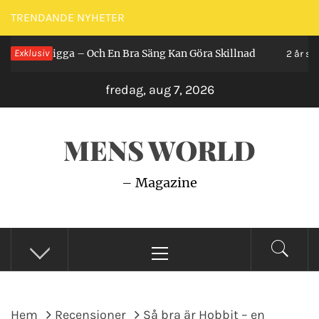
Hoppa
TRENDANDE NYHETER
till
an Ligga – Och En Bra Säng Kan Göra Skillnad
Exklusiv
innehåll
2 år sedan
fredag, aug 7, 2026
MENS WORLD
– Magazine
Primär
meny
Hem
Recensioner
Så bra är Hobbit – en