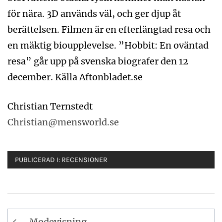
för nära. 3D används väl, och ger djup åt
berättelsen. Filmen är en efterlängtad resa och
en mäktig bioupplevelse. ”Hobbit: En oväntad
resa” går upp på svenska biografer den 12
december. Källa Aftonbladet.se
Christian Ternstedt
Christian@mensworld.se
PUBLICERAD I:
RECENSIONER
Inläggsnavigering
Modevisning