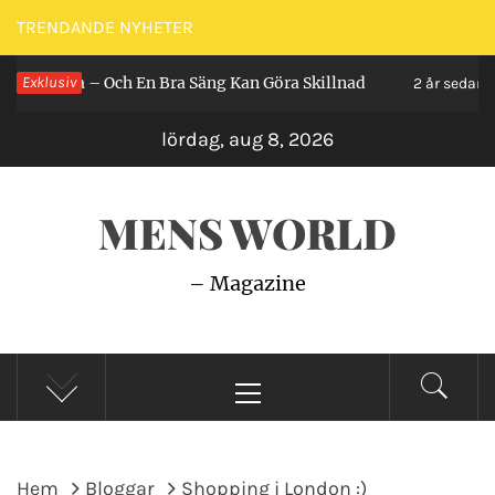
Hoppa
TRENDANDE NYHETER
till
gga – Och En Bra Säng Kan Göra Skillnad
Exklusiv
Så G
innehåll
2 år sedan
lördag, aug 8, 2026
MENS WORLD
– Magazine
Primär
meny
Hem
Bloggar
Shopping i London :)