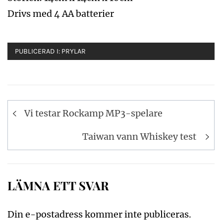
Drivs med 4 AA batterier
PUBLICERAD I:
PRYLAR
Inläggsnavigering
Vi testar Rockamp MP3-spelare
Taiwan vann Whiskey test
LÄMNA ETT SVAR
Din e-postadress kommer inte publiceras.