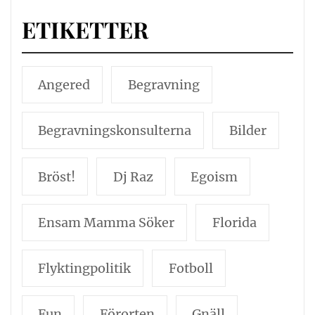
ETIKETTER
Angered
Begravning
Begravningskonsulterna
Bilder
Bröst!
Dj Raz
Egoism
Ensam Mamma Söker
Florida
Flyktingpolitik
Fotboll
Fun
Förorten
Gnäll