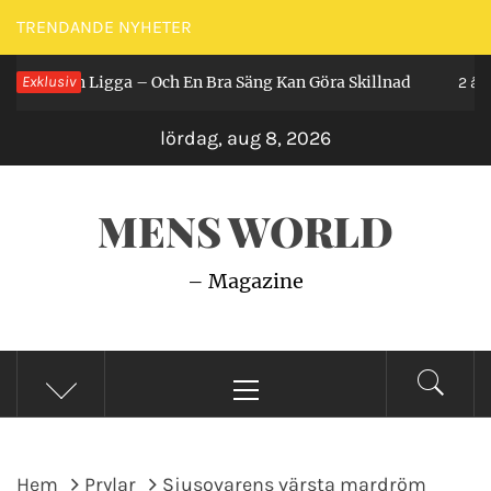
Hoppa
TRENDANDE NYHETER
till
r Man Ligga – Och En Bra Säng Kan Göra Skillnad
Exklusiv
innehåll
2 år sed
lördag, aug 8, 2026
MENS WORLD
– Magazine
Primär
meny
Hem
Prylar
Sjusovarens värsta mardröm