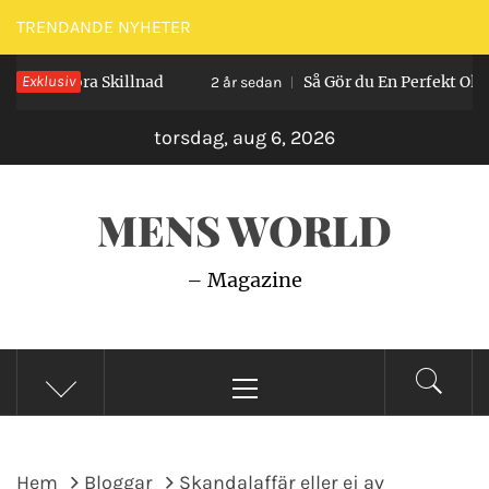
Hoppa
TRENDANDE NYHETER
till
Kan Göra Skillnad
Exklusiv
Så Gör du En Perfekt Old Fa
innehåll
2 år sedan
torsdag, aug 6, 2026
MENS WORLD
– Magazine
Primär
meny
Hem
Bloggar
Skandalaffär eller ej av