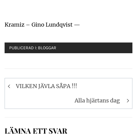
Kramiz – Gino Lundqvist —
PUBLICERAD I:
BLOGGAR
Inläggsnavigering
VILKEN JÄVLA SÅPA !!!
Alla hjärtans dag
LÄMNA ETT SVAR