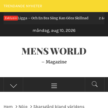
Hoppa
TRENDANDE NYHETER
till
 Man Ligga – Och En Bra Säng Kan Göra Skillnad
Exklusiv
innehåll
2 år sedan
måndag, aug 10, 2026
MENS WORLD
– Magazine
Primär
meny
Hem
Nöje
Skarsgård bland världens