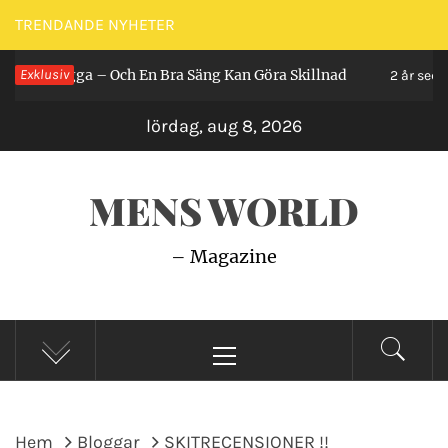
Hoppa
TRENDANDE NYHETER
till
ga – Och En Bra Säng Kan Göra Skillnad
Exklusiv
Så Gö
innehåll
2 år sedan
lördag, aug 8, 2026
MENS WORLD
– Magazine
Primär
meny
Hem
Bloggar
SKITRECENSIONER !!