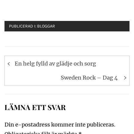
PUBLICERAD I:
BLOGGAR
Inläggsnavigering
En helg fylld av glädje och sorg
Sweden Rock – Dag 4
LÄMNA ETT SVAR
Din e-postadress kommer inte publiceras.