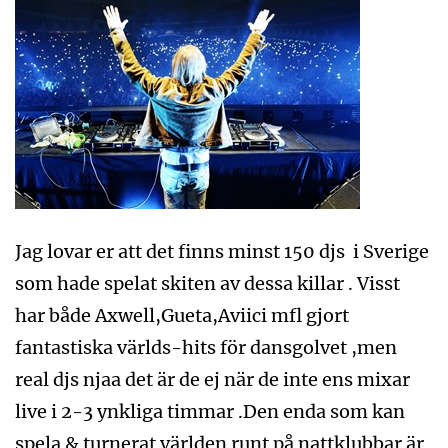
Jag lovar er att det finns minst 150 djs i Sverige
som hade spelat skiten av dessa killar . Visst
har både Axwell,Gueta,Aviici mfl gjort
fantastiska världs-hits för dansgolvet ,men
real djs njaa det är de ej när de inte ens mixar
live i 2-3 ynkliga timmar .Den enda som kan
spela & turnerat världen runt på nattklubbar är