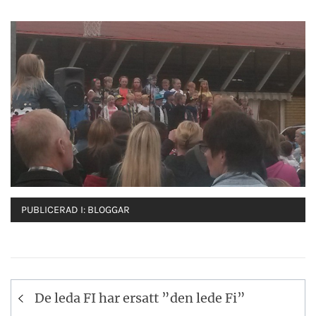
PUBLICERAD I:
BLOGGAR
Inläggsnavigering
De leda FI har ersatt ”den lede Fi”