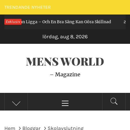
Hoppa
TRENDANDE NYHETER
till
Får Man Ligga – Och En Bra Säng Kan Göra Skillnad
Exklusiv
innehåll
2 år s
lördag, aug 8, 2026
MENS WORLD
– Magazine
Primär
meny
Hem
Bloggar
Skolavslutning