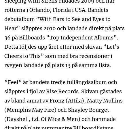
Sleeping With Sirens bildades 2009 och har
rötterna i Orlando, Florida i USA. Bandets
debutalbum ”With Ears to See and Eyes to
Hear” släpptes 2010 och landade direkt på plats
36 på Billboards ”Top Independent Albums”.
Detta följdes upp året efter med skivan ”Let’s
Cheers to This” som med bra recensioner i
ryggen landade på plats 13 på samma lista.
”Feel” är bandets tredje fullängdsalbum och
släpptes i fjol av Rise Records. Skivan gästades
av bland annat av Fronz (Attila), Matty Mullins
(Memphis May Fire) och Shayley Bourget
(Dayshell, f.d. Of Mice & Men) och hamnade
direkt på plats nummer tre Billboardlistans