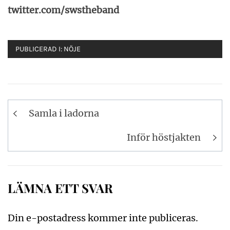
twitter.com/swstheband
PUBLICERAD I:
NÖJE
Inläggsnavigering
Samla i ladorna
Inför höstjakten
LÄMNA ETT SVAR
Din e-postadress kommer inte publiceras.