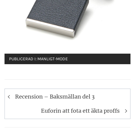
PUBLICERAD I:
MANLIGT-MODE
Inläggsnavigering
Recension – Baksmällan del 3
Euforin att fota ett äkta proffs