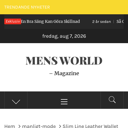
Hoppa
TRENDANDE NYHETER
till
 – Och En Bra Säng Kan Göra Skillnad
Exklusiv
Så Gör d
innehåll
2 år sedan
fredag, aug 7, 2026
MENS WORLD
– Magazine
Primär
meny
Hem
manligt-mode
Slim Line Leather Wallet