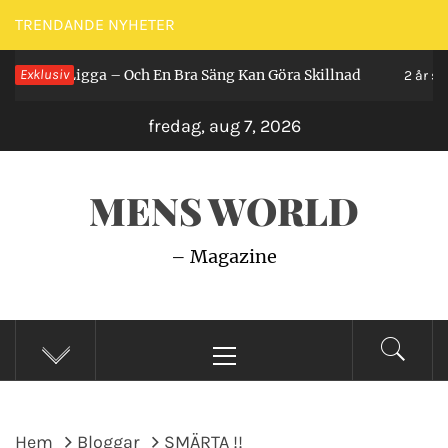
Hoppa
TRENDANDE NYHETER
till
n Ligga – Och En Bra Säng Kan Göra Skillnad
Exklusiv
innehåll
2 år sedan
fredag, aug 7, 2026
MENS WORLD
– Magazine
Primär
meny
Hem
Bloggar
SMÄRTA !!