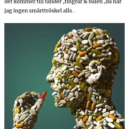
det kommer till tänder ,fingrar & bålen ,då har
jag ingen smärttröskel alls .