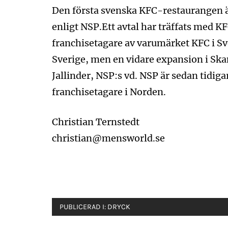
Den första svenska KFC-restaurangen ä
enligt NSP.Ett avtal har träffats med K
franchisetagare av varumärket KFC i Sve
Sverige, men en vidare expansion i Ska
Jallinder, NSP:s vd. NSP är sedan tidi
franchisetagare i Norden.
Christian Ternstedt
christian@mensworld.se
PUBLICERAD I:
DRYCK