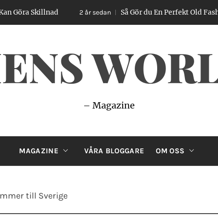
illnad
Så Gör du En Perfekt Old Fashioned – En
2 år sedan
ENS WOR
– Magazine
MAGAZINE
VÅRA BLOGGARE
OM OSS
mer till Sverige