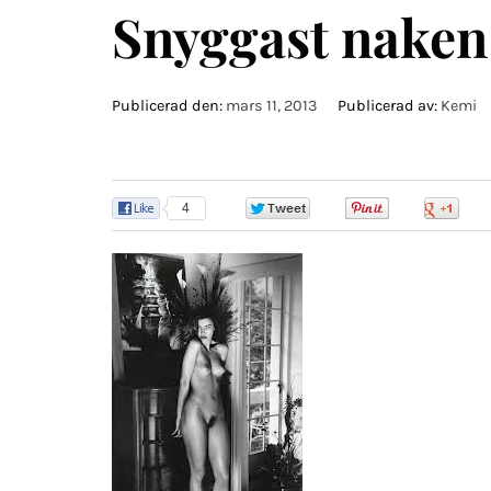
Snyggast naken
Publicerad den:
mars 11, 2013
Publicerad av:
Kemi
4
0
0
0