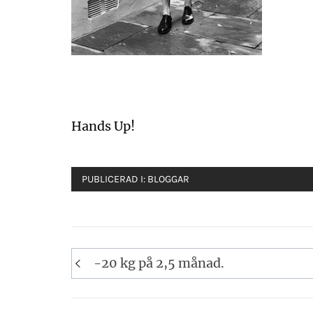
Hands Up!
PUBLICERAD I:
BLOGGAR
Inläggsnavigering
-20 kg på 2,5 månad.