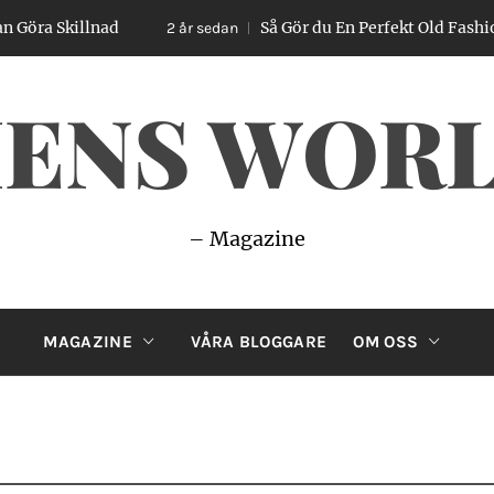
killnad
Så Gör du En Perfekt Old Fashioned – E
2 år sedan
ENS WOR
– Magazine
MAGAZINE
VÅRA BLOGGARE
OM OSS