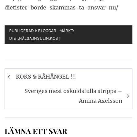
dietister-borde-skammas-ta-ansvar-nu/
PUBLICERAD I:
BLOGGAR
MÄRKT:
DIET
,
HÄLSA
,
INSULIN
,
KOST
Inläggsnavigering
KOKS & RÅHÅNGEL !!!
Sveriges mest oskuldsfulla strippa –
Amina Axelsson
LÄMNA ETT SVAR