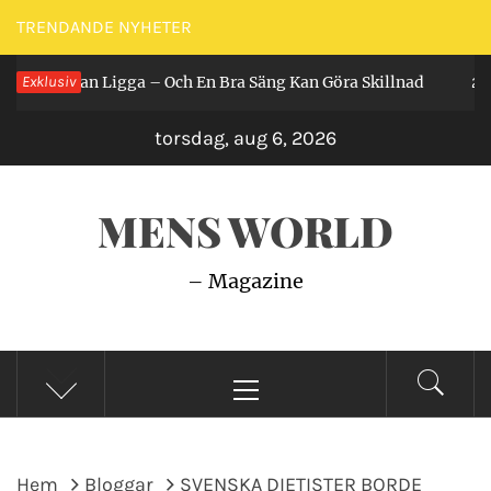
Hoppa
TRENDANDE NYHETER
till
 Får Man Ligga – Och En Bra Säng Kan Göra Skillnad
Exklusiv
innehåll
2 år 
torsdag, aug 6, 2026
MENS WORLD
– Magazine
Primär
meny
Hem
Bloggar
SVENSKA DIETISTER BORDE