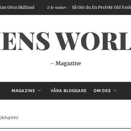
 Skillnad
Så Gör du En Perfekt Old Fashioned –
2 år sedan
ENS WOR
– Magazine
MAGAZINE
VÅRA BLOGGARE
OM OSS
ockholm!