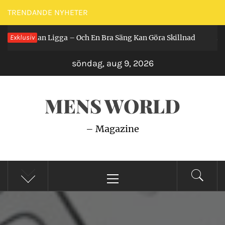
Hoppa
TRENDANDE NYHETER
till
 Får Man Ligga – Och En Bra Säng Kan Göra Skillnad
Exklusiv
innehåll
2 år 
söndag, aug 9, 2026
MENS WORLD
– Magazine
Primär
meny