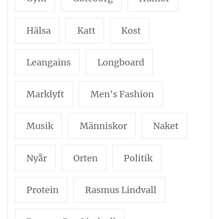
Hälsa
Katt
Kost
Leangains
Longboard
Marklyft
Men's Fashion
Musik
Människor
Naket
Nyår
Orten
Politik
Protein
Rasmus Lindvall