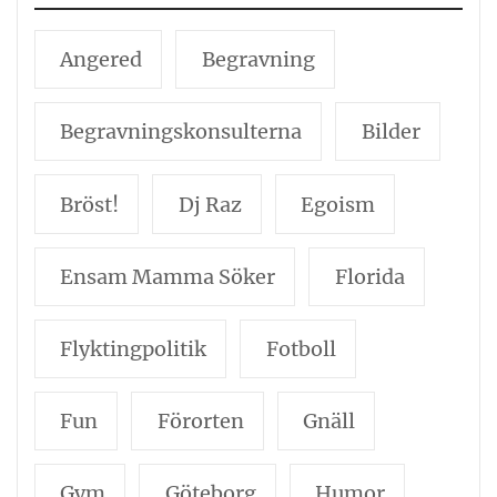
Angered
Begravning
Begravningskonsulterna
Bilder
Bröst!
Dj Raz
Egoism
Ensam Mamma Söker
Florida
Flyktingpolitik
Fotboll
Fun
Förorten
Gnäll
Gym
Göteborg
Humor