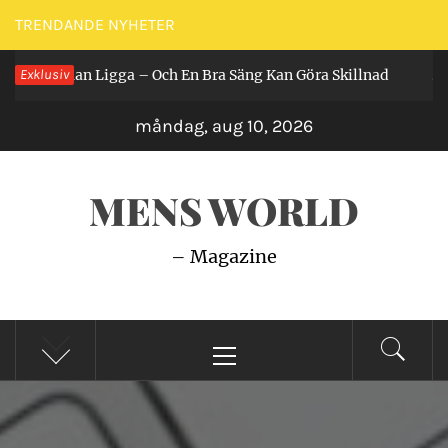
Hoppa
TRENDANDE NYHETER
till
r Får Man Ligga – Och En Bra Säng Kan Göra Skillnad
Exklusiv
innehåll
2 år
måndag, aug 10, 2026
MENS WORLD
– Magazine
Primär
meny