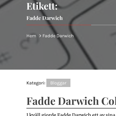
Etikett:
Fadde Darwich
Hem
Fadde Darwich
Kategori:
Bloggar
Fadde Darwich Col
I kväll gjorde Fadde Darwich ett av sin