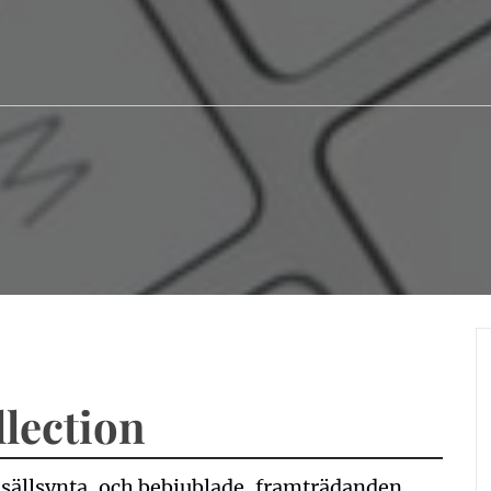
lection
a sällsynta, och bebjublade, framträdanden