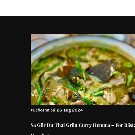
Publicerat på:
26 aug 2024
Så Gör Du Thai Grön Curry Hemma – För Bäst