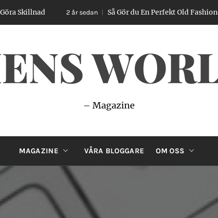
llnad
Så Gör du En Perfekt Old Fashioned – Enk
2 år sedan
ENS WOR
– Magazine
MAGAZINE
VÅRA BLOGGARE
OM OSS