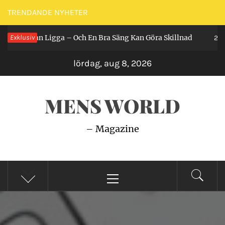
Hoppa
TRENDANDE NYHETER
till
 Får Man Ligga – Och En Bra Säng Kan Göra Skillnad
Exklusiv
innehåll
2 år s
lördag, aug 8, 2026
MENS WORLD
– Magazine
Primär
meny